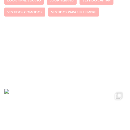
LOOK FINAL VERANO
LOOK VERANO
VESTIDO CAFTAN
VESTIDOS COMODOS
VESTIDOS PARA SEPTIEMBRE
ccpetiterobe