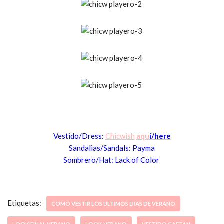
Vesti
do/Dress:
Chicwish
aqu
í/here
Sandalias/San
dals: Payma
S
ombrero/Hat: L
ack of Color
Etiquetas:
COMO VESTIR LOS ULTIMOS DIAS DE VERANO