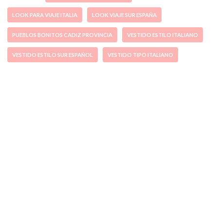
LOOK PARA VIAJE ITALIA
LOOK VIAJE SUR ESPAÑA
PUEBLOS BONITOS CADIZ PROVINCIA
VESTIDO ESTILO ITALIANO
VESTIDO ESTILO SUR ESPAÑOL
VESTIDO TIPO ITALIANO