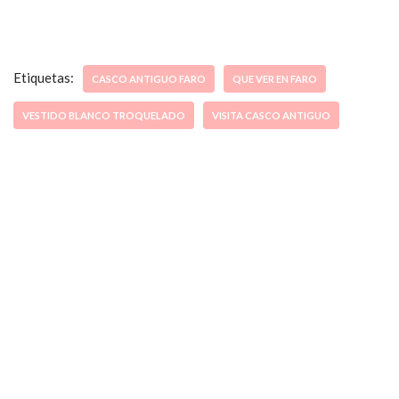
Etiquetas:
CASCO ANTIGUO FARO
QUE VER EN FARO
VESTIDO BLANCO TROQUELADO
VISITA CASCO ANTIGUO