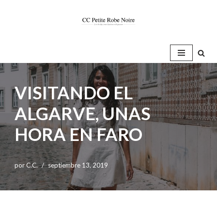
Saltar
al
contenido
VISITANDO EL
ALGARVE, UNAS
HORA EN FARO
por
C.C.
septiembre 13, 2019