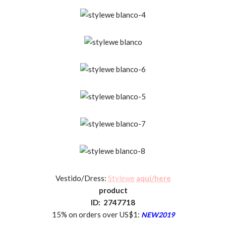
Vestido/Dress:
Stylewe
aquí/here
product
ID: 2747718
15% on orders over US$1:
NEW2019