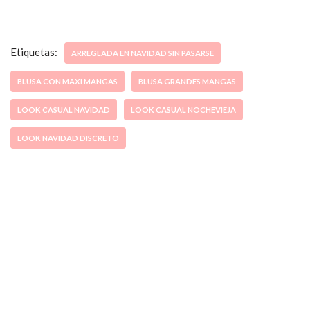
Etiquetas:
ARREGLADA EN NAVIDAD SIN PASARSE
BLUSA CON MAXI MANGAS
BLUSA GRANDES MANGAS
LOOK CASUAL NAVIDAD
LOOK CASUAL NOCHEVIEJA
LOOK NAVIDAD DISCRETO
ccpetiterobe