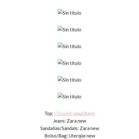
Top:
Chicwish
aquí/here
Jeans: Zara new
Sandalias/Sandals: Zara new
Bolso/Bag: Uterqüe new