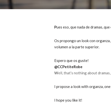
P
ues eso, que nada de dramas, que 
Os propongo un look con organza, 
volumen a la parte superior.
Espero que os guste!
@CCPetiteRobe
W
ell, that’s nothing about dramas,
I propose a look with organza, one 
I hope you like it!