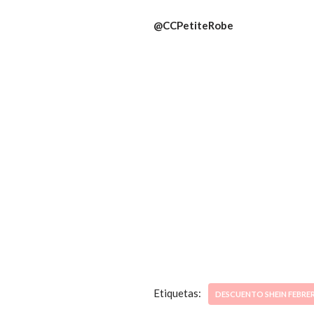
@CCPetiteRobe
Etiquetas:
DESCUENTO SHEIN FEBRE