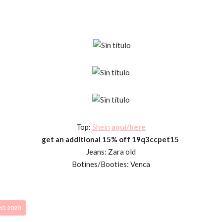
Top:
Shein
aquí/here
get an additional 15% off 19q3ccpet15
Jeans: Zara old
Botines/Booties: Venca
RO 2020