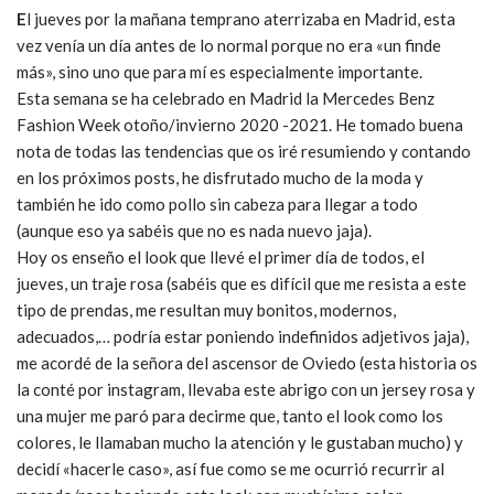
E
l jueves por la mañana temprano aterrizaba en Madrid, esta
vez venía un día antes de lo normal porque no era «un finde
más», sino uno que para mí es especialmente importante.
Esta semana se ha celebrado en Madrid la Mercedes Benz
Fashion Week otoño/invierno 2020 -2021. He tomado buena
nota de todas las tendencias que os iré resumiendo y contando
en los próximos posts, he disfrutado mucho de la moda y
también he ido como pollo sin cabeza para llegar a todo
(aunque eso ya sabéis que no es nada nuevo jaja).
Hoy os enseño el look que llevé el primer día de todos, el
jueves, un traje rosa (sabéis que es difícil que me resista a este
tipo de prendas, me resultan muy bonitos, modernos,
adecuados,… podría estar poniendo indefinidos adjetivos jaja),
me acordé de la señora del ascensor de Oviedo (esta historia os
la conté por instagram, llevaba este abrigo con un jersey rosa y
una mujer me paró para decirme que, tanto el look como los
colores, le llamaban mucho la atención y le gustaban mucho) y
decidí «hacerle caso», así fue como se me ocurrió recurrir al