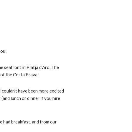
you!
the seafront in Platja d’Aro. The
s of the Costa Brava!
 I couldn’t have been more excited
 (and lunch or dinner if you hire
 we had breakfast, and from our