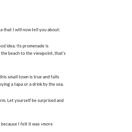
a that I will now tell you about:
ood idea. Its promenade is
 the beach to the viewpoint, that’s
this small town is true and falls
joying a tapa or a drink by the sea.
arm. Let yourself be surprised and
 because I felt it was «more