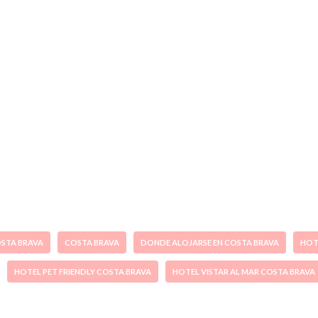
OSTA BRAVA
COSTA BRAVA
DONDE ALOJARSE EN COSTA BRAVA
HOT
HOTEL PET FRIENDLY COSTA BRAVA
HOTEL VISTAR AL MAR COSTA BRAVA