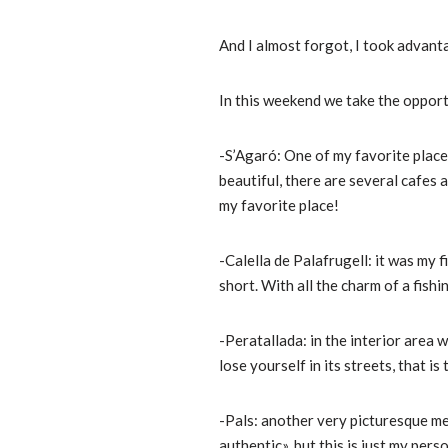
And I almost forgot, I took advantag
In this weekend we take the opportun
-S’Agaró: One of my favorite places
beautiful, there are several cafes 
my favorite place!
-Calella de Palafrugell: it was my f
short. With all the charm of a fishin
-Peratallada: in the interior area 
lose yourself in its streets, that is
-Pals: another very picturesque med
authentic», but this is just my pers