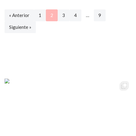
« Anterior
1
2
3
4
…
9
Siguiente »
ccpetiterobe