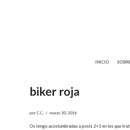
Saltar
al
contenido
INICIO
SOBR
biker roja
por
C.C.
marzo 30, 2016
Os tengo acostumbradas a posts 2×1 en los que tra