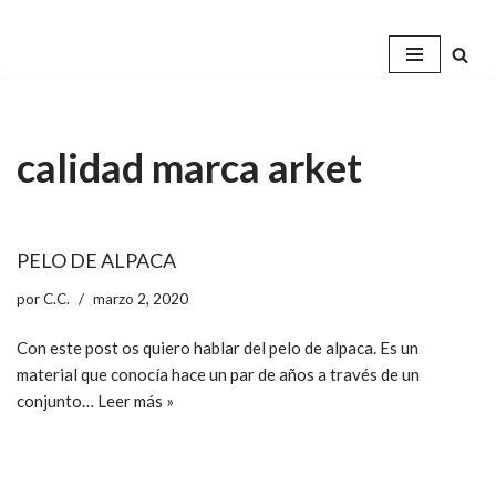
Saltar
al
contenido
calidad marca arket
PELO DE ALPACA
por
C.C.
marzo 2, 2020
Con este post os quiero hablar del pelo de alpaca. Es un
material que conocía hace un par de años a través de un
conjunto…
Leer más »