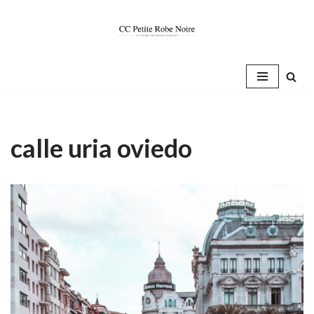
Saltar
al
contenido
calle uria oviedo