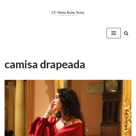
Saltar
al
contenido
camisa drapeada