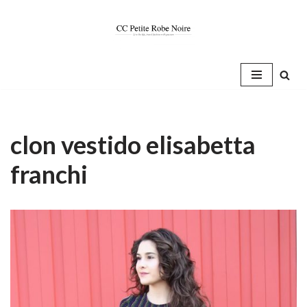
Saltar
al
contenido
clon vestido elisabetta
franchi