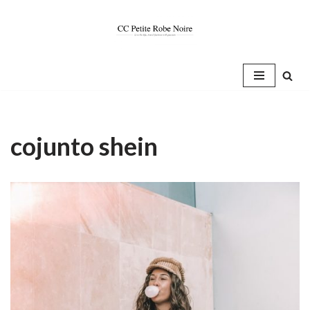
Saltar
al
contenido
cojunto shein