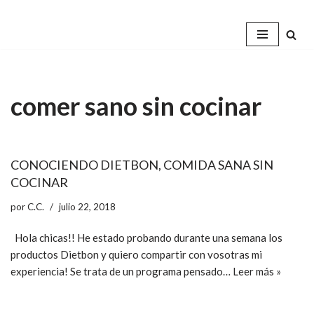
Saltar
al
contenido
comer sano sin cocinar
CONOCIENDO DIETBON, COMIDA SANA SIN
COCINAR
por
C.C.
julio 22, 2018
Hola chicas!! He estado probando durante una semana los
productos Dietbon y quiero compartir con vosotras mi
experiencia! Se trata de un programa pensado…
Leer más »