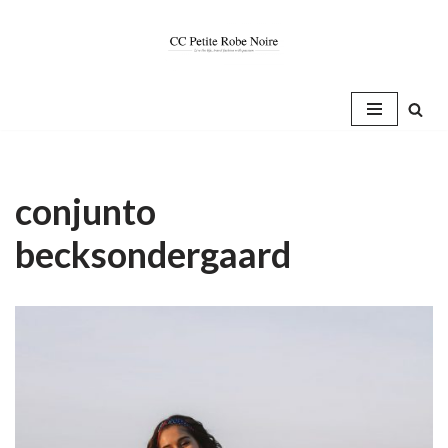
Saltar
al
contenido
conjunto
becksondergaard