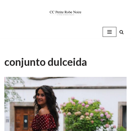
Saltar
al
contenido
conjunto dulceida