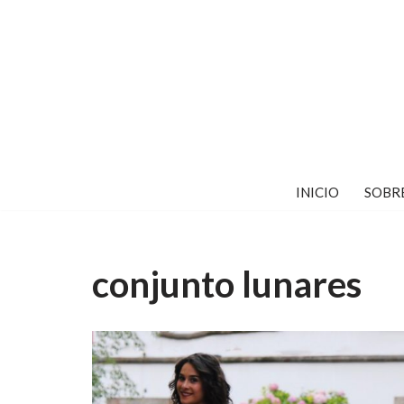
Saltar
al
contenido
INICIO
SOBR
conjunto lunares