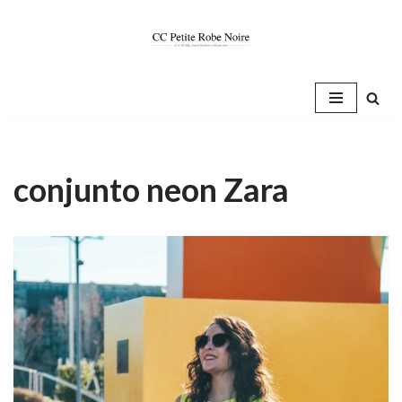
Saltar
al
contenido
conjunto neon Zara