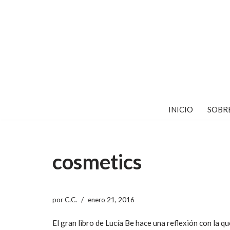
Saltar
al
contenido
INICIO
SOBR
cosmetics
por
C.C.
enero 21, 2016
El gran libro de Lucía Be hace una reflexión con la qu