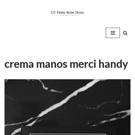
Saltar
al
contenido
crema manos merci handy