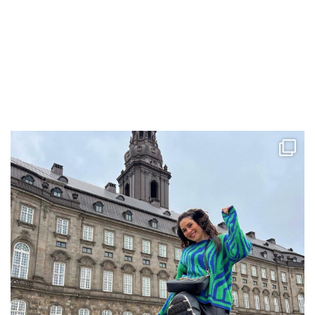
ccpetiterobe