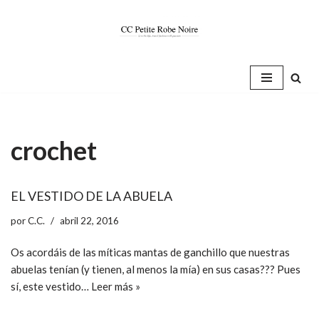
Saltar
al
contenido
crochet
EL VESTIDO DE LA ABUELA
por
C.C.
abril 22, 2016
Os acordáis de las míticas mantas de ganchillo que nuestras
abuelas tenían (y tienen, al menos la mía) en sus casas??? Pues
sí, este vestido…
Leer más »