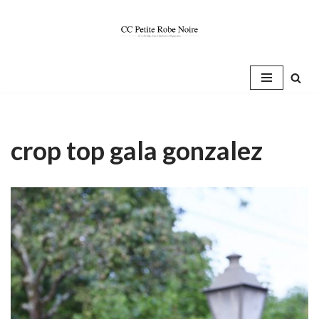
Saltar
al
contenido
crop top gala gonzalez