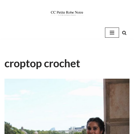
Saltar
al
contenido
croptop crochet