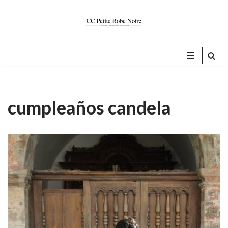
Saltar
al
contenido
cumpleaños candela