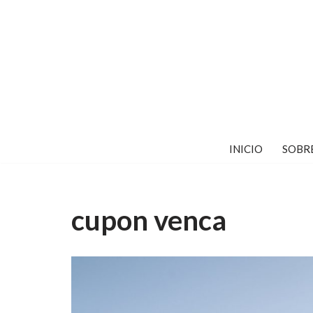
Saltar
al
contenido
INICIO
SOBR
cupon venca