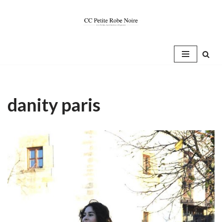
Saltar
al
contenido
danity paris