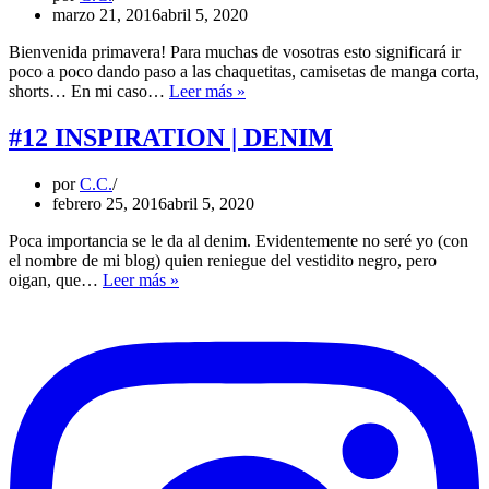
marzo 21, 2016
abril 5, 2020
Bienvenida primavera! Para muchas de vosotras esto significará ir
poco a poco dando paso a las chaquetitas, camisetas de manga corta,
AIR
shorts… En mi caso…
Leer más »
DE
PRINTEMPS
#12 INSPIRATION | DENIM
por
C.C.
febrero 25, 2016
abril 5, 2020
Poca importancia se le da al denim. Evidentemente no seré yo (con
el nombre de mi blog) quien reniegue del vestidito negro, pero
#12
oigan, que…
Leer más »
INSPIRATION
|
DENIM