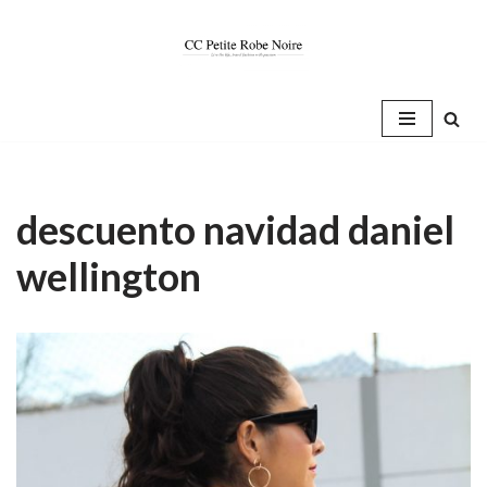
Saltar
al
contenido
descuento navidad daniel
wellington