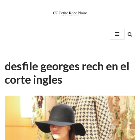
Saltar
al
contenido
desfile georges rech en el
corte ingles