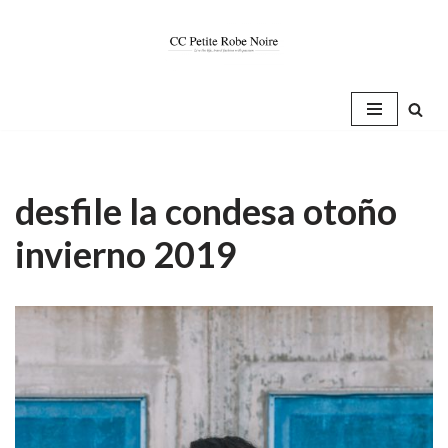
Saltar
al
contenido
desfile la condesa otoño
invierno 2019