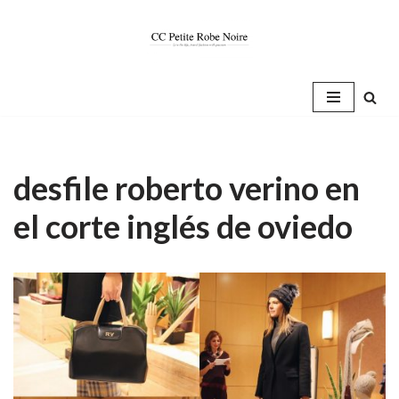
Saltar
al
contenido
desfile roberto verino en
el corte inglés de oviedo