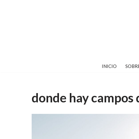
Saltar
al
contenido
INICIO
SOBR
donde hay campos d