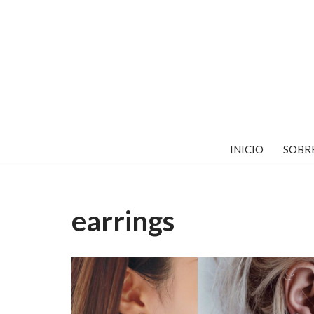
Saltar
al
contenido
INICIO
SOBR
earrings