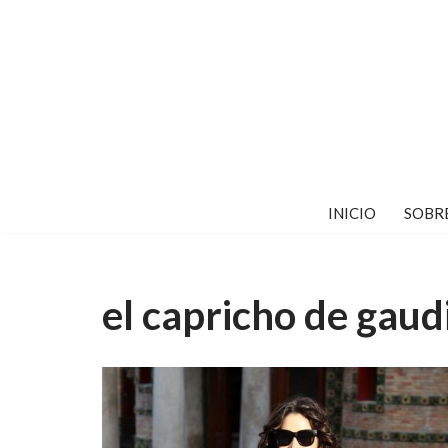
Saltar
al
contenido
INICIO
SOBR
el capricho de gaud