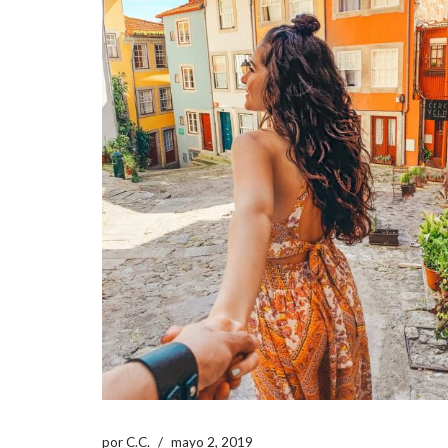
por
C.C.
mayo 2, 2019