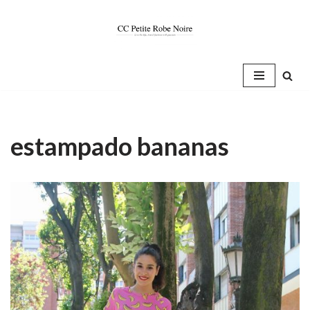
Saltar
al
contenido
estampado bananas