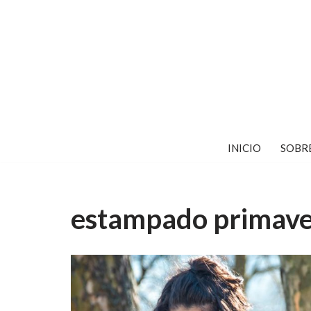
Saltar
al
contenido
INICIO
SOBR
estampado primave