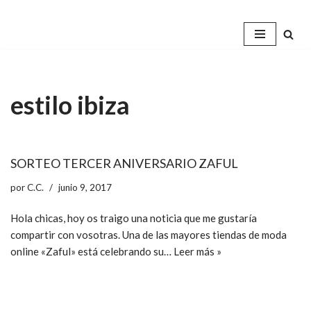
Saltar
al
contenido
estilo ibiza
SORTEO TERCER ANIVERSARIO ZAFUL
por
C.C.
junio 9, 2017
Hola chicas, hoy os traigo una noticia que me gustaría
compartir con vosotras. Una de las mayores tiendas de moda
online «Zaful» está celebrando su…
Leer más »