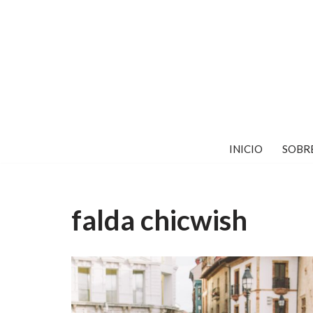
Saltar
al
contenido
INICIO
SOBR
falda chicwish