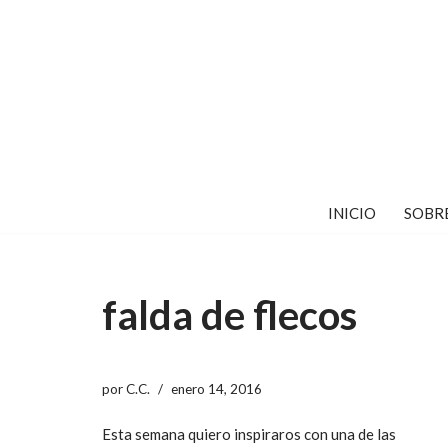
Saltar
al
contenido
INICIO
SOBR
falda de flecos
por
C.C.
enero 14, 2016
Esta semana quiero inspiraros con una de las