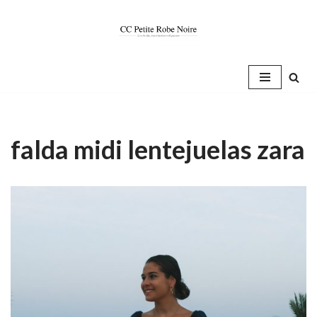
Saltar
al
contenido
falda midi lentejuelas zara