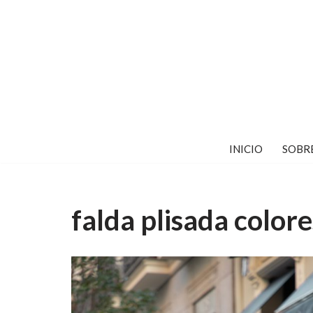
Saltar
al
contenido
INICIO
SOBR
falda plisada colore