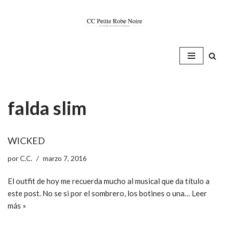
Saltar
al
contenido
falda slim
WICKED
por
C.C.
marzo 7, 2016
El outfit de hoy me recuerda mucho al musical que da título a
este post. No se si por el sombrero, los botines o una…
Leer
más »