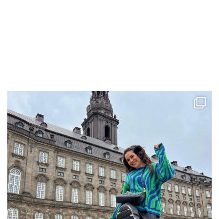
ccpetiterobe