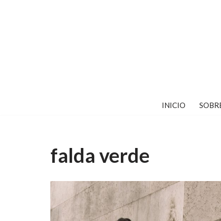
Saltar
al
contenido
INICIO
SOBR
falda verde