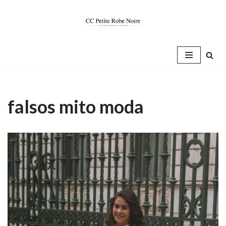
Saltar
al
contenido
falsos mito moda