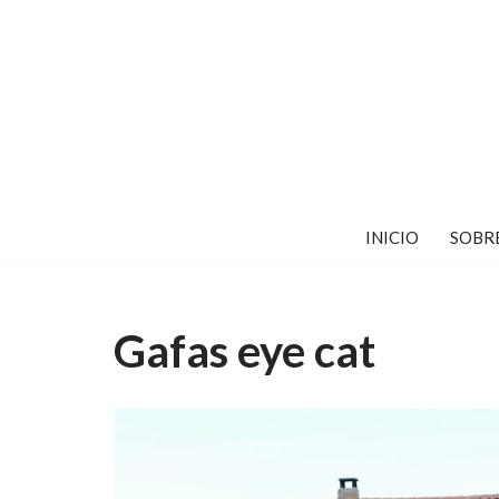
Saltar
al
contenido
INICIO
SOBR
Gafas eye cat