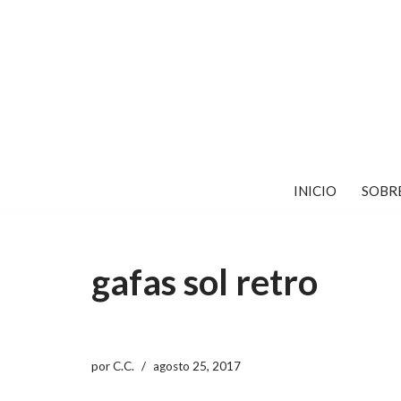
Saltar
al
contenido
INICIO
SOBR
gafas sol retro
por
C.C.
agosto 25, 2017