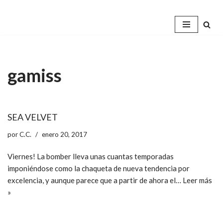
Saltar
al
contenido
gamiss
SEA VELVET
por
C.C.
enero 20, 2017
Viernes! La bomber lleva unas cuantas temporadas
imponiéndose como la chaqueta de nueva tendencia por
excelencia, y aunque parece que a partir de ahora el…
Leer más
»