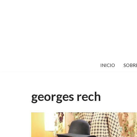
Saltar
al
contenido
INICIO
SOBR
georges rech